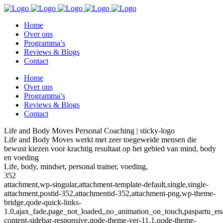
Home
Over ons
Programma’s
Reviews & Blogs
Contact
Home
Over ons
Programma’s
Reviews & Blogs
Contact
Life and Body Moves Personal Coaching | sticky-logo
Life and Body Moves werkt met zeer toegeweide mensen die
bewust kiezen voor krachtig resultaat op het gebied van mind, body
en voeding
Life, body, mindset, personal trainer, voeding,
352
attachment,wp-singular,attachment-template-default,single,single-
attachment,postid-352,attachmentid-352,attachment-png,wp-theme-
bridge,qode-quick-links-
1.0,ajax_fade,page_not_loaded,,no_animation_on_touch,paspartu_e
content-sidebar-responsive,qode-theme-ver-11.1,qode-theme-